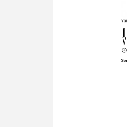
Yü
Şe