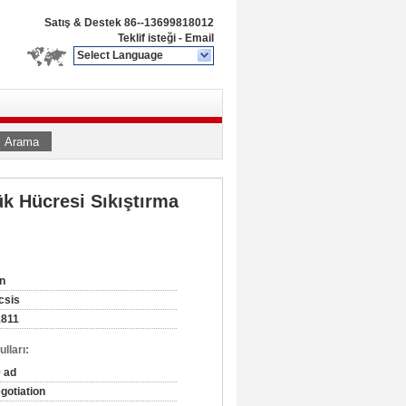
Satış & Destek
86--13699818012
Teklif isteği
-
Email
Select Language
Arama
ük Hücresi Sıkıştırma
n
csis
1811
lları:
 ad
gotiation