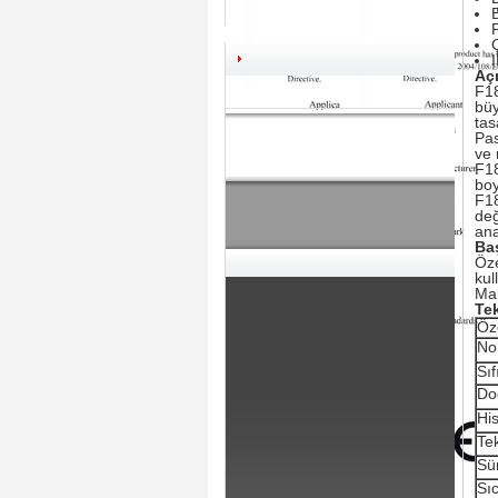
Aç
F18
büy
tas
Pas
ve 
F18
boy
F18
değ
ana
Ba
Öze
kul
Mak
Tek
Öze
Nom
Sıf
Do
His
Tek
Sü
Sıc