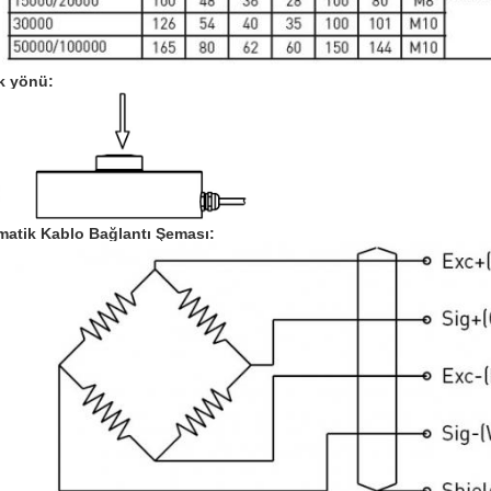
k yönü:
matik Kablo Bağlantı Şeması: