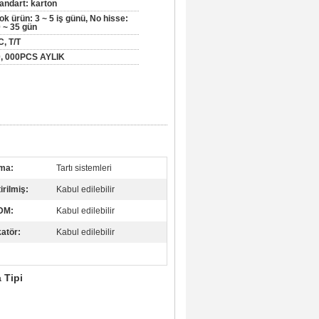
andart: karton
ok ürün: 3 ~ 5 iş günü, No hisse:
 ~ 35 gün
C, T/T
, 000PCS AYLIK
ma:
Tartı sistemleri
irilmiş:
Kabul edilebilir
DM:
Kabul edilebilir
katör:
Kabul edilebilir
 Tipi