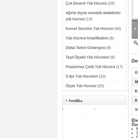
Çok Eksenli Yük Hücresi
(10)
Ağırlık ölçme esneklik detektörler
yük hücresi
(13)
Kuvvet Sensörü Yük Hücresi
(40)
Yük Hücresi Amplifikatörü
(6)
Dijital Tartım Göstergesi
(8)
Taşıt Ölçekli Yük Hücreleri
(8)
Det
Paslanmaz Çelik Yük Hücresi
(17)
Ü
S-tipi Yük Hücreleri
(10)
M
Ölçek Yük Hücresi
(25)
K
K
Sertifika
V
Ele
Öze