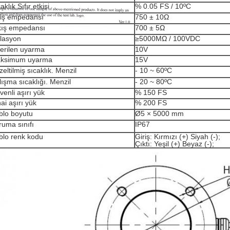
aklık Sıfır etkisi
% 0.05 FS / 10ºC
riş empedansı
750 ± 10Ω
kış empedansı
700 ± 5Ω
olasyon
≥5000MΩ / 100VDC
erilen uyarma
10V
ksimum uyarma
15V
eltilmiş sıcaklık. Menzil
- 10 ~ 60ºC
ışma sıcaklığı. Menzil
- 20 ~ 80ºC
enli aşırı yük
% 150 FS
ai aşırı yük
% 200 FS
blo boyutu
Ø5 × 5000 mm
ruma sınıfı
IP67
blo renk kodu
Giriş: Kırmızı (+) Siyah (-);
Çıktı: Yeşil (+) Beyaz (-);