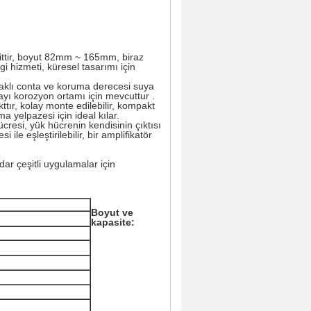
 aittir, boyut 82mm ~ 165mm, biraz
gi hizmeti, küresel tasarımı için
naklı conta ve koruma derecesi suya
yı korozyon ortamı için mevcuttur .
tır, kolay monte edilebilir, kompakt
a yelpazesi için ideal kılar.
hücresi, yük hücrenin kendisinin çıktısı
ile eşleştirilebilir, bir amplifikatör
dar çeşitli uygulamalar
için
Boyut ve
kapasite: