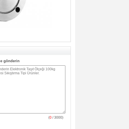
e gönderin
(
0
/ 3000)