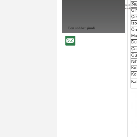
Sıc
Gi
Çı
Iz
Ben sohbet şimdi
Ön
Ma
Düz
Çal
Güv
Nih
Ka
Ko
Ka