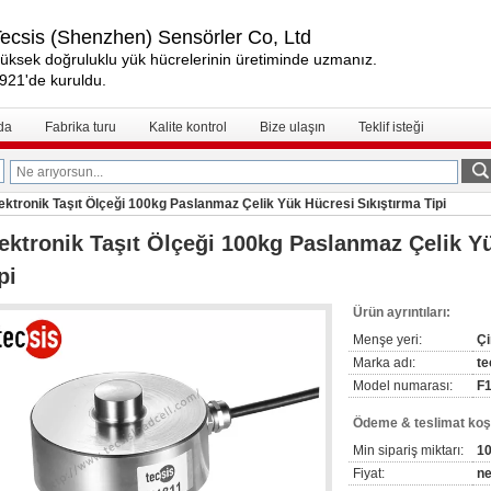
ecsis (Shenzhen) Sensörler Co, Ltd
üksek doğruluklu yük hücrelerinin üretiminde uzmanız.
921'de kuruldu.
da
Fabrika turu
Kalite kontrol
Bize ulaşın
Teklif isteği
ektronik Taşıt Ölçeği 100kg Paslanmaz Çelik Yük Hücresi Sıkıştırma Tipi
ektronik Taşıt Ölçeği 100kg Paslanmaz Çelik Y
pi
Ürün ayrıntıları:
Menşe yeri:
Çi
Marka adı:
te
Model numarası:
F
Ödeme & teslimat koşu
Min sipariş miktarı:
10
Fiyat:
ne