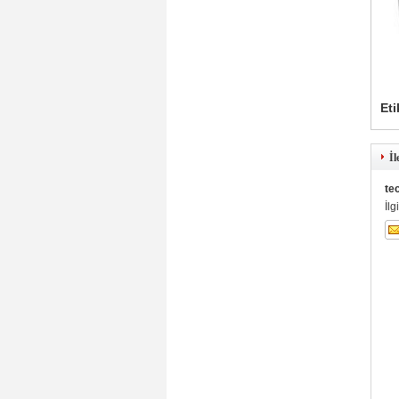
Eti
İl
te
İlg