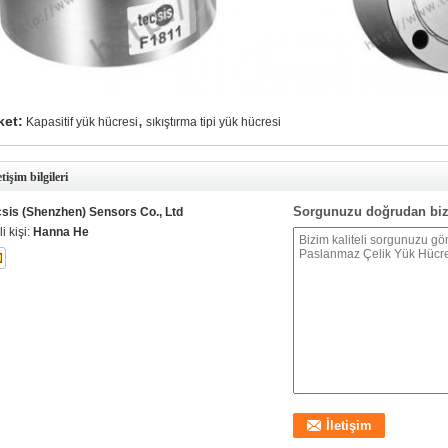
,
ket:
Kapasitif yük hücresi
sıkıştırma tipi yük hücresi
etişim bilgileri
Sorgunuzu doğrudan biz
csis (Shenzhen) Sensors Co., Ltd
ili kişi:
Hanna He