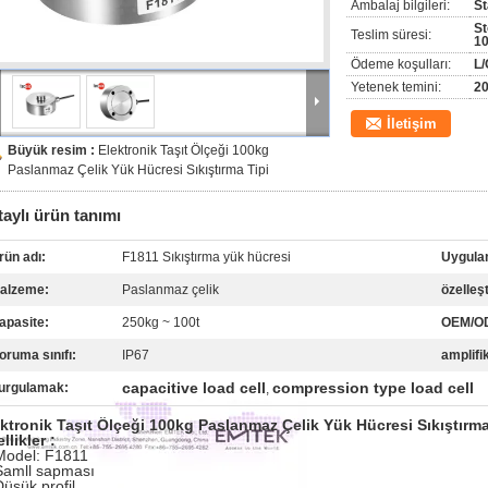
Ambalaj bilgileri:
St
St
Teslim süresi:
10
Ödeme koşulları:
L/
Yetenek temini:
20
İletişim
Büyük resim :
Elektronik Taşıt Ölçeği 100kg
Paslanmaz Çelik Yük Hücresi Sıkıştırma Tipi
aylı ürün tanımı
rün adı:
F1811 Sıkıştırma yük hücresi
Uygula
alzeme:
Paslanmaz çelik
özelleşt
apasite:
250kg ~ 100t
OEM/O
oruma sınıfı:
IP67
amplifi
capacitive load cell
compression type load cell
urgulamak:
,
ktronik Taşıt Ölçeği 100kg Paslanmaz Çelik Yük Hücresi Sıkıştırma
llikler :
Model: F1811
Samll sapması
Düşük profil