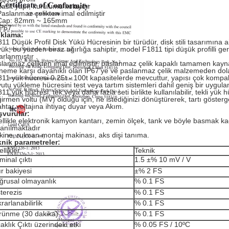
Basit yapı, kurulumu kolaydır
Paslanmaz çelikten imal edilmiştir
Çap: 82mm ~ 165mm
IP67
ıklama:
11 Düşük Profil Disk Yükü Hücresinin bir türüdür, disk stili tasarımına
ük, bu yüzden biraz ağırlığa sahiptir, model F1811 tipi düşük profilli ger
arlanmıştır .
lanmaz çelikten imal edilmiştir, paslanmaz çelik kapaklı tamamen kay
neme karşı dayanıklı olan IP67'ye ve paslanmaz çelik malzemeden dola
11 yük hücresi 0.25t - 100t kapasitelerde mevcuttur, yapısı çok kompakt
utu yükleme hücresini test veya tartım sistemleri dahil geniş bir uygulam
11 yük hücresi, tek veya daha fazla seti birlikte kullanılabilir, tekli yük 
irmen voltu (MV) olduğu için, ne istediğinizi dönüştürerek, tartı göstergesi 
htar voltajına ihtiyaç duyar veya Akım.
şvurular:
llikle
elektronik kamyon kantarı, zemin ölçek, tank ve böyle basmak ka
lanılmaktadır
ine, rulman montaj makinası, aks dişi tanıma.
nik parametreler:
llikler
Teknik
inal çıktı
1.5 ±% 10 mV / V
ır bakiyesi
±% 2 FS
ğrusal olmayanlık
% 0.1 FS
terezis
% 0.1 FS
rarlanabilirlik
% 0.1 FS
rünme (30 dakika)
% 0.1 FS
aklık Çıktı üzerindeki etki
% 0.05 FS / 10ºC