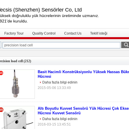
ecsis (Shenzhen) Sensörler Co, Ltd
üksek doğruluklu yük hücrelerinin üretiminde uzmanız.
921'de kuruldu.
Factory Tour
Quality Control
Contact Us
Teklif isteği
ecision load cell
(212)
Basit Hacimli Konstrüksiyonlu Yüksek Hassas Bükm
Hücresi
Daha fazla bilgi edinin
2015-05-06 13:33:49
Altı Boyutlu Kuvvet Sensörü Yük Hücresi Çok Ekse
Hücresi Kuvvet Sensörü
Daha fazla bilgi edinin
2016-03-15 13:45:51