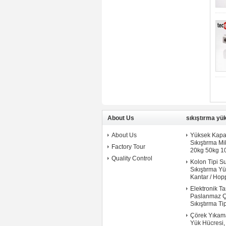
About Us
sıkıştırma yü
About Us
Yüksek Kapa
Sıkıştırma M
Factory Tour
20kg 50kg 1
Quality Control
Kolon Tipi S
Sıkıştırma Y
Kantar / Hopp
Elektronik Ta
Paslanmaz Ç
Sıkıştırma Tip
Çörek Yıkama
Yük Hücresi,