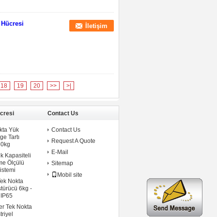
 Hücresi
İletişim
18
19
20
>>
>|
cresi
Contact Us
kta Yük
Contact Us
ge Tartı
Request A Quote
50kg
E-Mail
k Kapasiteli
me Ölçülü
Sitemap
istemi
Mobil site
Tek Nokta
türücü 6kg -
 IP65
er Tek Nokta
riyel