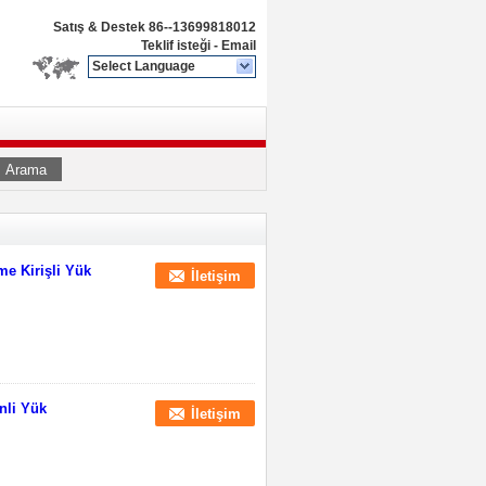
Satış & Destek
86--13699818012
Teklif isteği
-
Email
Select Language
Arama
e Kirişli Yük
İletişim
nli Yük
İletişim