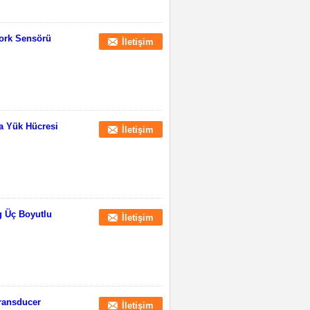
Tork Sensörü
İletişim
ma Yük Hücresi
İletişim
g Üç Boyutlu
İletişim
ransducer
İletişim