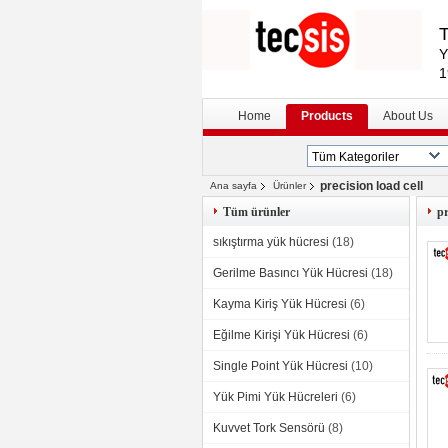
T
Y
1
Home
Products
About Us
precision load cell
Ana sayfa
Ürünler
Tüm ürünler
pr
sıkıştırma yük hücresi
(18)
Gerilme Basıncı Yük Hücresi
(18)
Kayma Kiriş Yük Hücresi
(6)
Eğilme Kirişi Yük Hücresi
(6)
Single Point Yük Hücresi
(10)
Yük Pimi Yük Hücreleri
(6)
Kuvvet Tork Sensörü
(8)