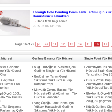
Through Hole Bending Beam Tank Tartımı için Yük
Dönüştürücü Teknikleri
Daha fazla bilgi edinin
2015-05-06 13:32:07
Page 16 of 22
|<
<<
11
12
13
14
15
16
17
k hücresi
Gerilme Basıncı Yük Hücresi
Single Point Yük Hü
siteli Gözleme
5 kg - 10t Ağırlıklı Alaşımlı Çelik
Alüminyum Tek No
ikro Yük Hücresi
Gerilme Sıkıştırma Yük Hücresi
Hücresi Strain Gau
00kg
Terazisi için 3kg 2
Endüstriyel Tartım Gergi
u Geçirmez
Sıkıştırma Yük Hücresi S-tipi,
Düşük Profilli Düşü
ük Hücresi IP68
Kompakt Yapı
Alüminyum Gerdir
er için
Yük Hücresi Tartı S
Minyatür Çekme Basıncı Yük
şıt Ölçeği 100kg
Hücresi s-Kirişi, Alüminyum Yük
Elektronik Ölçekli 
elik Yük Hücresi
Hücresi Sensörleri
Yük Hücresi Dönüş
i
20kg, Su geçirmez
Vinç Ölçeği / Tank Tartımı için
 Tipi Sıkıştırma
Yüksek Hassasiyetli Gerilme
Küçük Gerilme Ölç
 Paslanmaz Çelik
Sıkıştırma Yük Hücresi
Yük Hücresi Endüst