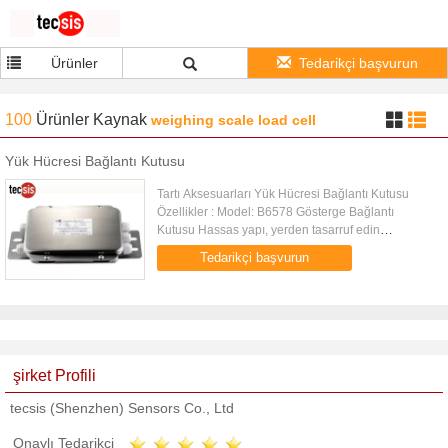
Ürünler
Tedarikçi başvurun
100
Ürünler
Kaynak
weighing scale load cell
Yük Hücresi Bağlantı Kutusu
Tartı Aksesuarları Yük Hücresi Bağlantı Kutusu
Özellikler : Model: B6578 Gösterge Bağlantı
Kutusu Hassas yapı, yerden tasarruf edin
Mükemmel sızdırmazlık performansı, kullanımda
Tedarikçi başvurun
dayanıklı Uyartım gerilimi ...
şirket Profili
tecsis (Shenzhen) Sensors Co., Ltd
Onaylı Tedarikçi